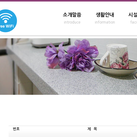
소개말씀
생활안내
시
introduce
information
faci
번호
제 목